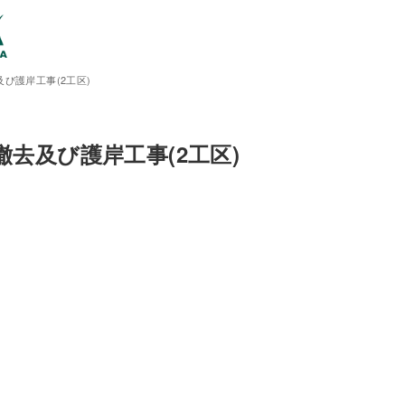
び護岸工事(2工区)
撤去及び護岸工事(2工区)