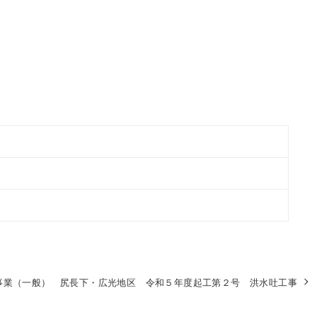
事業（一般） 尻長下・広光地区 令和５年度起工第２号 洪水吐工事