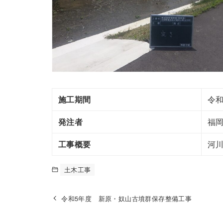
施工期間
令和
発注者
福
工事概要
河
土木工事
令和5年度 新原・奴山古墳群保存整備工事